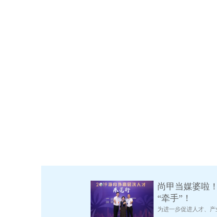
尚甲当媒婆啦
“牵手”！
为进一步促进人才、产